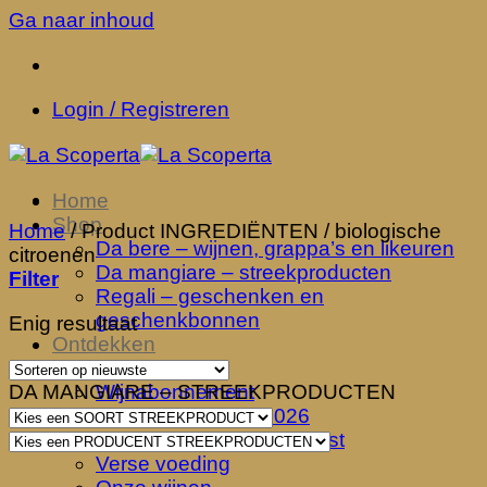
Ga naar inhoud
Login / Registreren
Home
Shop
Home
/
Product INGREDIËNTEN
/
biologische
Da bere – wijnen, grappa’s en likeuren
citroenen
Da mangiare – streekproducten
Filter
Regali – geschenken en
geschenkbonnen
Enig resultaat
Ontdekken
Enoteca
DA MANGIARE – STREEKPRODUCTEN
Wijnabonnement
Degustatiedagen 2026
Viaggio nel Calice podcast
Verse voeding