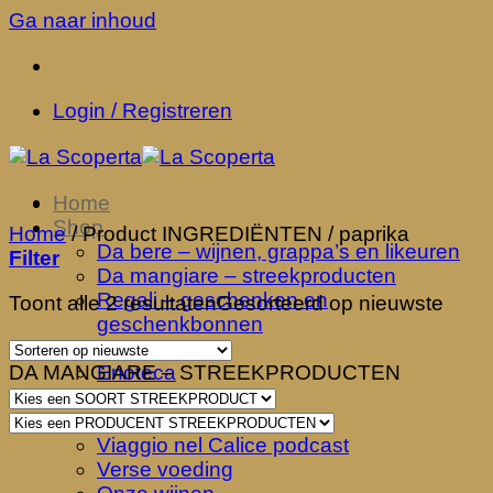
Ga naar inhoud
Login / Registreren
Home
Shop
Home
/
Product INGREDIËNTEN
/
paprika
Da bere – wijnen, grappa’s en likeuren
Filter
Da mangiare – streekproducten
Regali – geschenken en
Toont alle 2 resultaten
Gesorteerd op nieuwste
geschenkbonnen
Ontdekken
DA MANGIARE – STREEKPRODUCTEN
Enoteca
Wijnabonnement
Degustatiedagen 2026
Viaggio nel Calice podcast
Verse voeding