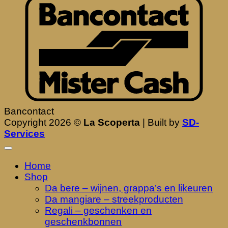
Bancontact
Copyright 2026 ©
La Scoperta
| Built by
SD-
Services
Home
Shop
Da bere – wijnen, grappa’s en likeuren
Da mangiare – streekproducten
Regali – geschenken en
geschenkbonnen