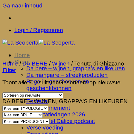
Ga naar inhoud
Login / Registreren
Home
Shop
Home
/
DA BERE
/
Wijnen
/
Tenuta di Ghizzano
Da bere – wijnen, grappa’s en likeuren
Filter
Da mangiare – streekproducten
Regali – geschenken en
Toont alle 7 resultaten
Gesorteerd op nieuwste
geschenkbonnen
Ontdekken
DA BERE – WIJNEN, GRAPPA’S EN LIKEUREN
Enoteca
Wijnabonnement
Degustatiedagen 2026
Viaggio nel Calice podcast
Verse voeding